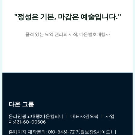
"정성은 기본, 마감은 예술입니다."
품격 있는 묘역 관리의 시작, 다온벌초대행사
다온 그룹
온라인광고대행:다온컴퍼니 ㅣ 대표자:권오복 ㅣ 사업
자:431-60-00606
홈페이지 제작문의: 010-8431-7217(월보장&사이드) ㅣ